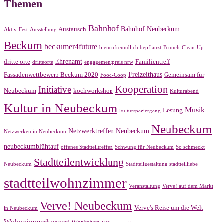
Themen
Bahnhof
Bahnhof Neubeckum
Austausch
Aktiv-Fest
Ausstellung
Beckum
beckumer4future
bienenfreundlich bepflanzt
Brunch
Clean-Up
Ehrenamt
dritte orte
Familientreff
dritteorte
engagementpreis nrw
Freizeithaus
Fassadenwettbewerb Beckum 2020
Gemeinsam für
Food-Coop
Kooperation
Initiative
Neubeckum
kochworkshop
Kulturabend
Kultur in Neubeckum
Musik
Lesung
kulturspaziergang
Neubeckum
Netzwerktreffen Neubeckum
Netzwerken in Neubeckum
neubeckumblühtauf
offenes Stadtteiltreffen
Schwung für Neubeckum
So schmeckt
Stadtteilentwicklung
Neubeckum
Stadtteilgestaltung
stadtteilliebe
stadtteilwohnzimmer
Veranstaltung
Verve! auf dem Markt
Verve! Neubeckum
Verve's Reise um die Welt
in Neubeckum
Wohnzimmerkonzert
Workshop