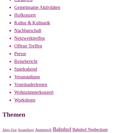
Gemeinsame Aktivitäten
Hofkonzert
Kultur & Kulinarik
Nachbarschaft
Netzwerktreffen
Offene Treffen
Presse
Reisebericht
Spieleabend
Veranstaltung
Voneinaderlernen
Wohnzimmerkonzert
Workshops
Themen
Bahnhof
Bahnhof Neubeckum
Austausch
Aktiv-Fest
Ausstellung