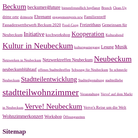
Beckum
beckumer4future
bienenfreundlich bepflanzt
Brunch
Clean-Up
Ehrenamt
dritte orte
Familientreff
dritteorte
engagementpreis nrw
Freizeithaus
Fassadenwettbewerb Beckum 2020
Gemeinsam für
Food-Coop
Kooperation
Initiative
Neubeckum
kochworkshop
Kulturabend
Kultur in Neubeckum
Musik
Lesung
kulturspaziergang
Neubeckum
Netzwerktreffen Neubeckum
Netzwerken in Neubeckum
neubeckumblühtauf
offenes Stadtteiltreffen
Schwung für Neubeckum
So schmeckt
Stadtteilentwicklung
Neubeckum
Stadtteilgestaltung
stadtteilliebe
stadtteilwohnzimmer
Veranstaltung
Verve! auf dem Markt
Verve! Neubeckum
Verve's Reise um die Welt
in Neubeckum
Wohnzimmerkonzert
Workshop
Öffnungszeiten
Sitemap