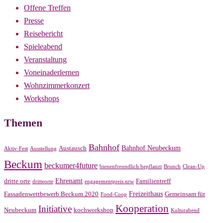
Offene Treffen
Presse
Reisebericht
Spieleabend
Veranstaltung
Voneinaderlernen
Wohnzimmerkonzert
Workshops
Themen
Bahnhof
Bahnhof Neubeckum
Austausch
Aktiv-Fest
Ausstellung
Beckum
beckumer4future
bienenfreundlich bepflanzt
Brunch
Clean-Up
Ehrenamt
dritte orte
Familientreff
dritteorte
engagementpreis nrw
Freizeithaus
Fassadenwettbewerb Beckum 2020
Gemeinsam für
Food-Coop
Kooperation
Initiative
Neubeckum
kochworkshop
Kulturabend