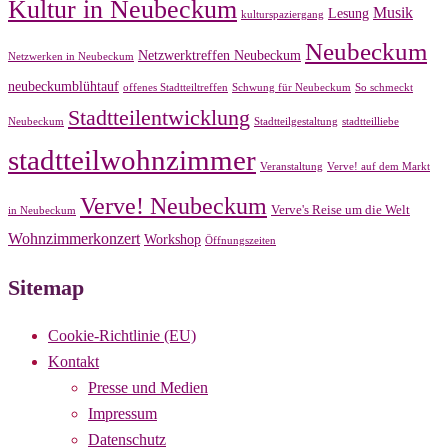
Kultur in Neubeckum
Musik
Lesung
kulturspaziergang
Neubeckum
Netzwerktreffen Neubeckum
Netzwerken in Neubeckum
neubeckumblühtauf
offenes Stadtteiltreffen
Schwung für Neubeckum
So schmeckt
Stadtteilentwicklung
Neubeckum
Stadtteilgestaltung
stadtteilliebe
stadtteilwohnzimmer
Veranstaltung
Verve! auf dem Markt
Verve! Neubeckum
Verve's Reise um die Welt
in Neubeckum
Wohnzimmerkonzert
Workshop
Öffnungszeiten
Sitemap
Cookie-Richtlinie (EU)
Kontakt
Presse und Medien
Impressum
Datenschutz