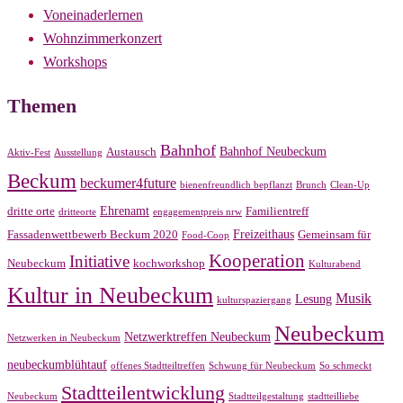
Voneinaderlernen
Wohnzimmerkonzert
Workshops
Themen
Bahnhof
Bahnhof Neubeckum
Austausch
Aktiv-Fest
Ausstellung
Beckum
beckumer4future
bienenfreundlich bepflanzt
Brunch
Clean-Up
Ehrenamt
dritte orte
Familientreff
dritteorte
engagementpreis nrw
Freizeithaus
Fassadenwettbewerb Beckum 2020
Gemeinsam für
Food-Coop
Kooperation
Initiative
Neubeckum
kochworkshop
Kulturabend
Kultur in Neubeckum
Musik
Lesung
kulturspaziergang
Neubeckum
Netzwerktreffen Neubeckum
Netzwerken in Neubeckum
neubeckumblühtauf
offenes Stadtteiltreffen
Schwung für Neubeckum
So schmeckt
Stadtteilentwicklung
Neubeckum
Stadtteilgestaltung
stadtteilliebe