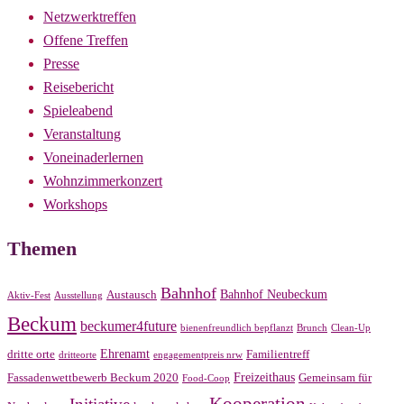
Netzwerktreffen
Offene Treffen
Presse
Reisebericht
Spieleabend
Veranstaltung
Voneinaderlernen
Wohnzimmerkonzert
Workshops
Themen
Bahnhof
Bahnhof Neubeckum
Austausch
Aktiv-Fest
Ausstellung
Beckum
beckumer4future
bienenfreundlich bepflanzt
Brunch
Clean-Up
Ehrenamt
dritte orte
Familientreff
dritteorte
engagementpreis nrw
Freizeithaus
Fassadenwettbewerb Beckum 2020
Gemeinsam für
Food-Coop
Kooperation