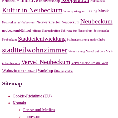
Initiative
Neubeckum
kochworkshop
Kulturabend
Kultur in Neubeckum
Musik
Lesung
kulturspaziergang
Neubeckum
Netzwerktreffen Neubeckum
Netzwerken in Neubeckum
neubeckumblühtauf
offenes Stadtteiltreffen
Schwung für Neubeckum
So schmeckt
Stadtteilentwicklung
Neubeckum
Stadtteilgestaltung
stadtteilliebe
stadtteilwohnzimmer
Veranstaltung
Verve! auf dem Markt
Verve! Neubeckum
Verve's Reise um die Welt
in Neubeckum
Wohnzimmerkonzert
Workshop
Öffnungszeiten
Sitemap
Cookie-Richtlinie (EU)
Kontakt
Presse und Medien
Impressum