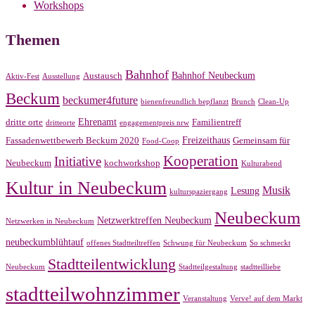
Workshops
Themen
Bahnhof
Bahnhof Neubeckum
Austausch
Aktiv-Fest
Ausstellung
Beckum
beckumer4future
bienenfreundlich bepflanzt
Brunch
Clean-Up
Ehrenamt
dritte orte
Familientreff
dritteorte
engagementpreis nrw
Freizeithaus
Fassadenwettbewerb Beckum 2020
Gemeinsam für
Food-Coop
Kooperation
Initiative
Neubeckum
kochworkshop
Kulturabend
Kultur in Neubeckum
Musik
Lesung
kulturspaziergang
Neubeckum
Netzwerktreffen Neubeckum
Netzwerken in Neubeckum
neubeckumblühtauf
offenes Stadtteiltreffen
Schwung für Neubeckum
So schmeckt
Stadtteilentwicklung
Neubeckum
Stadtteilgestaltung
stadtteilliebe
stadtteilwohnzimmer
Veranstaltung
Verve! auf dem Markt