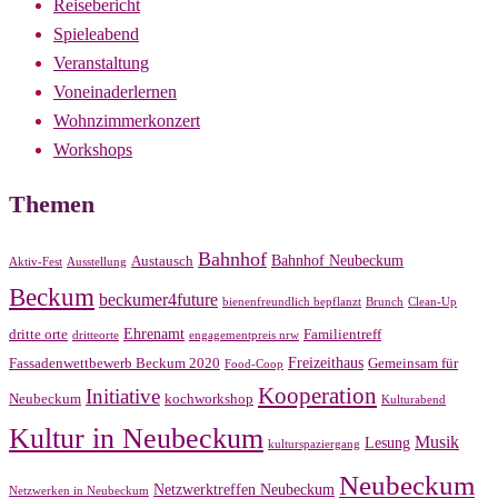
Reisebericht
Spieleabend
Veranstaltung
Voneinaderlernen
Wohnzimmerkonzert
Workshops
Themen
Bahnhof
Bahnhof Neubeckum
Austausch
Aktiv-Fest
Ausstellung
Beckum
beckumer4future
bienenfreundlich bepflanzt
Brunch
Clean-Up
Ehrenamt
dritte orte
Familientreff
dritteorte
engagementpreis nrw
Freizeithaus
Fassadenwettbewerb Beckum 2020
Gemeinsam für
Food-Coop
Kooperation
Initiative
Neubeckum
kochworkshop
Kulturabend
Kultur in Neubeckum
Musik
Lesung
kulturspaziergang
Neubeckum
Netzwerktreffen Neubeckum
Netzwerken in Neubeckum