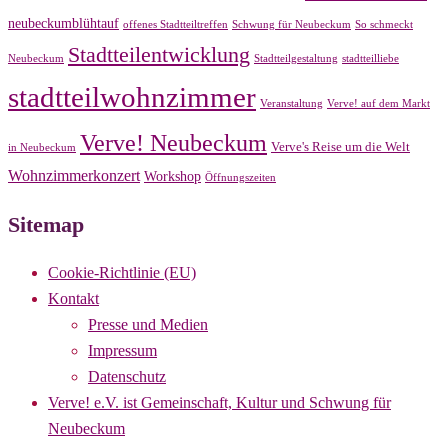
neubeckumblühtauf
offenes Stadtteiltreffen
Schwung für Neubeckum
So schmeckt
Stadtteilentwicklung
Neubeckum
Stadtteilgestaltung
stadtteilliebe
stadtteilwohnzimmer
Veranstaltung
Verve! auf dem Markt
Verve! Neubeckum
Verve's Reise um die Welt
in Neubeckum
Wohnzimmerkonzert
Workshop
Öffnungszeiten
Sitemap
Cookie-Richtlinie (EU)
Kontakt
Presse und Medien
Impressum
Datenschutz
Verve! e.V. ist Gemeinschaft, Kultur und Schwung für
Neubeckum