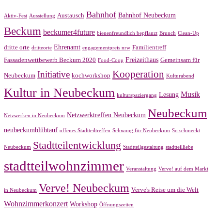
Bahnhof
Bahnhof Neubeckum
Austausch
Aktiv-Fest
Ausstellung
Beckum
beckumer4future
bienenfreundlich bepflanzt
Brunch
Clean-Up
Ehrenamt
dritte orte
Familientreff
dritteorte
engagementpreis nrw
Freizeithaus
Fassadenwettbewerb Beckum 2020
Gemeinsam für
Food-Coop
Kooperation
Initiative
Neubeckum
kochworkshop
Kulturabend
Kultur in Neubeckum
Musik
Lesung
kulturspaziergang
Neubeckum
Netzwerktreffen Neubeckum
Netzwerken in Neubeckum
neubeckumblühtauf
offenes Stadtteiltreffen
Schwung für Neubeckum
So schmeckt
Stadtteilentwicklung
Neubeckum
Stadtteilgestaltung
stadtteilliebe
stadtteilwohnzimmer
Veranstaltung
Verve! auf dem Markt
Verve! Neubeckum
Verve's Reise um die Welt
in Neubeckum
Wohnzimmerkonzert
Workshop
Öffnungszeiten