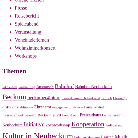
Presse
Reisebericht
Spieleabend
Veranstaltung
Voneinaderlernen
Wohnzimmerkonzert
Workshops
Themen
Bahnhof
Bahnhof Neubeckum
Austausch
Aktiv-Fest
Ausstellung
Beckum
beckumer4future
bienenfreundlich bepflanzt
Brunch
Clean-Up
Ehrenamt
dritte orte
Familientreff
dritteorte
engagementpreis nrw
Freizeithaus
Fassadenwettbewerb Beckum 2020
Gemeinsam für
Food-Coop
Kooperation
Initiative
Neubeckum
kochworkshop
Kulturabend
Kultur in Neubeckum
Musik
Lesung
kulturspaziergang