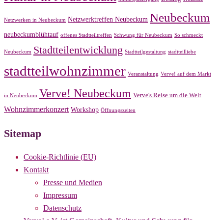
Neubeckum
Netzwerktreffen Neubeckum
Netzwerken in Neubeckum
neubeckumblühtauf
offenes Stadtteiltreffen
Schwung für Neubeckum
So schmeckt
Stadtteilentwicklung
Neubeckum
Stadtteilgestaltung
stadtteilliebe
stadtteilwohnzimmer
Veranstaltung
Verve! auf dem Markt
Verve! Neubeckum
Verve's Reise um die Welt
in Neubeckum
Wohnzimmerkonzert
Workshop
Öffnungszeiten
Sitemap
Cookie-Richtlinie (EU)
Kontakt
Presse und Medien
Impressum
Datenschutz