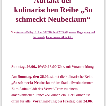
Auftakt der
kulinarischen Reihe „So
schmeckt Neubeckum“
Von
Amanda Bailey
14. Juni 2022
16. Juni 2022
Allgemein
,
Begegnung und
Austausch
,
Gemeinsame Aktivitäten
Sonntag, 26.06., 09:30-13:00 Uhr
, mit Voranmeldung
Am
Sonntag, den 26.06.
startet die kulinarische Reihe
„So schmeckt Neubeckum“
im Stadtteilwohnzimmer.
Zum Auftakt lädt das Verve!-Team zu einem
amerikanischen Pancake-Brunch ein. Der Brunch ist
offen für alle.
Voranmeldung bis Freitag, den 24.06.