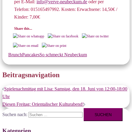
per E-Mail:
info@verve-neubeckum.de
oder per
Telefon: 015165497992. Kosten: Erwachsene: 14,50€ /
Kinder: 7,00€
Share this...
Brunch
Pancakes
So schmeckt Neubeckum
Beitragsnavigation
Spielenachmittag mit Lisa: Samstag, den 18. Juni von 12:00-18:00
Uhr
Diesen Freitag: Orientalischer Kulturabend!
Suchen nach:
Kategorien