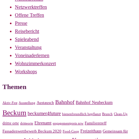
Netzwerktreffen
Offene Treffen
Presse
Reisebericht
Spieleabend
Veranstaltung
Voneinaderlernen
Wohnzimmerkonzert
Workshops
Themen
Bahnhof
Bahnhof Neubeckum
Austausch
Aktiv-Fest
Ausstellung
Beckum
beckumer4future
bienenfreundlich bepflanzt
Brunch
Clean-Up
Ehrenamt
dritte orte
Familientreff
dritteorte
engagementpreis nrw
Freizeithaus
Fassadenwettbewerb Beckum 2020
Gemeinsam für
Food-Coop