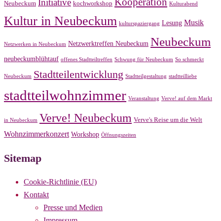
Kooperation
Initiative
Neubeckum
kochworkshop
Kulturabend
Kultur in Neubeckum
Musik
Lesung
kulturspaziergang
Neubeckum
Netzwerktreffen Neubeckum
Netzwerken in Neubeckum
neubeckumblühtauf
offenes Stadtteiltreffen
Schwung für Neubeckum
So schmeckt
Stadtteilentwicklung
Neubeckum
Stadtteilgestaltung
stadtteilliebe
stadtteilwohnzimmer
Veranstaltung
Verve! auf dem Markt
Verve! Neubeckum
Verve's Reise um die Welt
in Neubeckum
Wohnzimmerkonzert
Workshop
Öffnungszeiten
Sitemap
Cookie-Richtlinie (EU)
Kontakt
Presse und Medien
Impressum