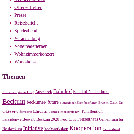
Offene Treffen
Presse
Reisebericht
Spieleabend
Veranstaltung
Voneinaderlernen
Wohnzimmerkonzert
Workshops
Themen
Bahnhof
Bahnhof Neubeckum
Austausch
Aktiv-Fest
Ausstellung
Beckum
beckumer4future
bienenfreundlich bepflanzt
Brunch
Clean-Up
Ehrenamt
dritte orte
Familientreff
dritteorte
engagementpreis nrw
Freizeithaus
Fassadenwettbewerb Beckum 2020
Gemeinsam für
Food-Coop
Kooperation
Initiative
Neubeckum
kochworkshop
Kulturabend