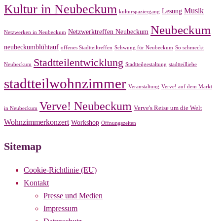
Kultur in Neubeckum
Musik
Lesung
kulturspaziergang
Neubeckum
Netzwerktreffen Neubeckum
Netzwerken in Neubeckum
neubeckumblühtauf
offenes Stadtteiltreffen
Schwung für Neubeckum
So schmeckt
Stadtteilentwicklung
Neubeckum
Stadtteilgestaltung
stadtteilliebe
stadtteilwohnzimmer
Veranstaltung
Verve! auf dem Markt
Verve! Neubeckum
Verve's Reise um die Welt
in Neubeckum
Wohnzimmerkonzert
Workshop
Öffnungszeiten
Sitemap
Cookie-Richtlinie (EU)
Kontakt
Presse und Medien
Impressum