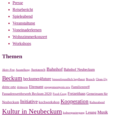
Presse
Reisebericht
Spieleabend
Veranstaltung
Voneinaderlernen
Wohnzimmerkonzert
Workshops
Themen
Bahnhof
Bahnhof Neubeckum
Austausch
Aktiv-Fest
Ausstellung
Beckum
beckumer4future
bienenfreundlich bepflanzt
Brunch
Clean-Up
Ehrenamt
dritte orte
Familientreff
dritteorte
engagementpreis nrw
Freizeithaus
Fassadenwettbewerb Beckum 2020
Gemeinsam für
Food-Coop
Kooperation
Initiative
Neubeckum
kochworkshop
Kulturabend
Kultur in Neubeckum
Musik
Lesung
kulturspaziergang