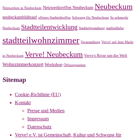
Neubeckum
Netzwerktreffen Neubeckum
Netzwerken in Neubeckum
neubeckumblühtauf
offenes Stadtteiltreffen
Schwung für Neubeckum
So schmeckt
Stadtteilentwicklung
Neubeckum
Stadtteilgestaltung
stadtteilliebe
stadtteilwohnzimmer
Veranstaltung
Verve! auf dem Markt
Verve! Neubeckum
Verve's Reise um die Welt
in Neubeckum
Wohnzimmerkonzert
Workshop
Öffnungszeiten
Sitemap
Cookie-Richtlinie (EU)
Kontakt
Presse und Medien
Impressum
Datenschutz
Verve! e.V. ist Gemeinschaft, Kultur und Schwung für