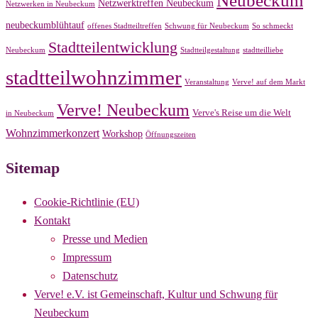
Neubeckum
Netzwerktreffen Neubeckum
Netzwerken in Neubeckum
neubeckumblühtauf
offenes Stadtteiltreffen
Schwung für Neubeckum
So schmeckt
Stadtteilentwicklung
Neubeckum
Stadtteilgestaltung
stadtteilliebe
stadtteilwohnzimmer
Veranstaltung
Verve! auf dem Markt
Verve! Neubeckum
Verve's Reise um die Welt
in Neubeckum
Wohnzimmerkonzert
Workshop
Öffnungszeiten
Sitemap
Cookie-Richtlinie (EU)
Kontakt
Presse und Medien
Impressum
Datenschutz
Verve! e.V. ist Gemeinschaft, Kultur und Schwung für
Neubeckum