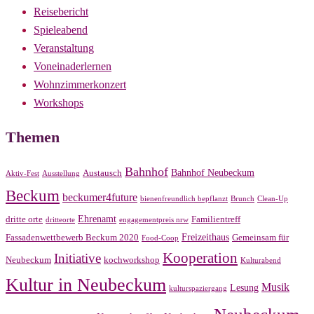
Reisebericht
Spieleabend
Veranstaltung
Voneinaderlernen
Wohnzimmerkonzert
Workshops
Themen
Bahnhof
Bahnhof Neubeckum
Austausch
Aktiv-Fest
Ausstellung
Beckum
beckumer4future
bienenfreundlich bepflanzt
Brunch
Clean-Up
Ehrenamt
dritte orte
Familientreff
dritteorte
engagementpreis nrw
Freizeithaus
Fassadenwettbewerb Beckum 2020
Gemeinsam für
Food-Coop
Kooperation
Initiative
Neubeckum
kochworkshop
Kulturabend
Kultur in Neubeckum
Musik
Lesung
kulturspaziergang