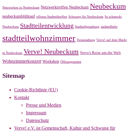
Neubeckum
Netzwerktreffen Neubeckum
Netzwerken in Neubeckum
neubeckumblühtauf
offenes Stadtteiltreffen
Schwung für Neubeckum
So schmeckt
Stadtteilentwicklung
Neubeckum
Stadtteilgestaltung
stadtteilliebe
stadtteilwohnzimmer
Veranstaltung
Verve! auf dem Markt
Verve! Neubeckum
Verve's Reise um die Welt
in Neubeckum
Wohnzimmerkonzert
Workshop
Öffnungszeiten
Sitemap
Cookie-Richtlinie (EU)
Kontakt
Presse und Medien
Impressum
Datenschutz
Verve! e.V. ist Gemeinschaft, Kultur und Schwung für