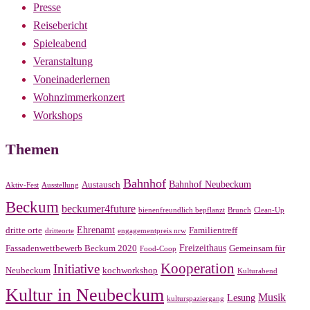
Presse
Reisebericht
Spieleabend
Veranstaltung
Voneinaderlernen
Wohnzimmerkonzert
Workshops
Themen
Bahnhof
Bahnhof Neubeckum
Austausch
Aktiv-Fest
Ausstellung
Beckum
beckumer4future
bienenfreundlich bepflanzt
Brunch
Clean-Up
Ehrenamt
dritte orte
Familientreff
dritteorte
engagementpreis nrw
Freizeithaus
Fassadenwettbewerb Beckum 2020
Gemeinsam für
Food-Coop
Kooperation
Initiative
Neubeckum
kochworkshop
Kulturabend
Kultur in Neubeckum
Musik
Lesung
kulturspaziergang