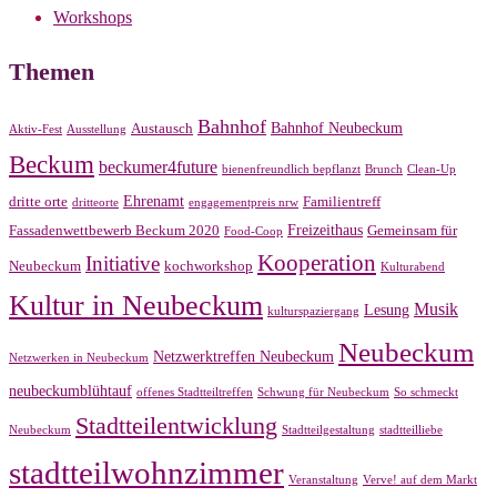
Workshops
Themen
Bahnhof
Bahnhof Neubeckum
Austausch
Aktiv-Fest
Ausstellung
Beckum
beckumer4future
bienenfreundlich bepflanzt
Brunch
Clean-Up
Ehrenamt
dritte orte
Familientreff
dritteorte
engagementpreis nrw
Freizeithaus
Fassadenwettbewerb Beckum 2020
Gemeinsam für
Food-Coop
Kooperation
Initiative
Neubeckum
kochworkshop
Kulturabend
Kultur in Neubeckum
Musik
Lesung
kulturspaziergang
Neubeckum
Netzwerktreffen Neubeckum
Netzwerken in Neubeckum
neubeckumblühtauf
offenes Stadtteiltreffen
Schwung für Neubeckum
So schmeckt
Stadtteilentwicklung
Neubeckum
Stadtteilgestaltung
stadtteilliebe
stadtteilwohnzimmer
Veranstaltung
Verve! auf dem Markt